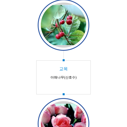
교목
아왜나무(산호수)