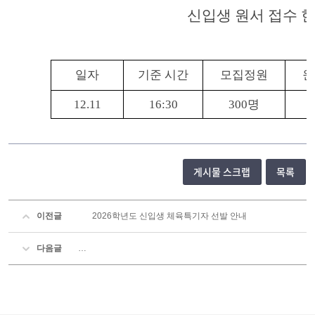
신입생 원서 접수 
일자
기준 시간
모집정원
원
12.11
16:30
300명
게시물 스크랩
목록
이전글
2026학년도 신입생 체육특기자 선발 안내
다음글
2026학년도 신입생 원서 접수 현황(2025.12.12. 16:30 기준