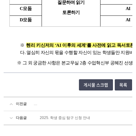
질문하며 읽기
C모둠
AI
토론하기
D모둠
AI
※
헨리 키신저의 ‘AI 이후의 세계’를 사전에 읽고 독서토론
다.
열심히 자신의 몫을 수행할 자신이 있는 학생들만 지원바
※ 그 외 궁금한 사항은 본교무실 2층 수업혁신부 공혜진 선생
게시물 스크랩
목록
이전글
2024. 인문과학 프로젝트 최종보고서 양식 및 보고서 예시
다음글
2025. 학생 중심 탐구 신청 안내