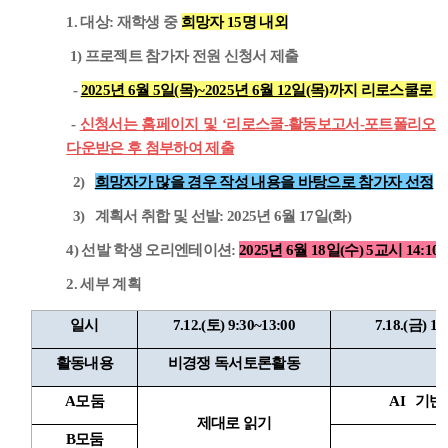
1. 대상: 재학생 중
희망자 15명 내외
1) 프로젝트 참가자 전원 신청서 제출
-
2025년 6월 5일(목)~2025년 6월 12일(목)
까지 리로스쿨로 
-
신청서는 홈페이지 및 ‘리로스쿨-활동보고서-포트폴리오-자
다운받은 후 첨부하여 제출
2)
희망자가 많을 경우 작성 내용을 바탕으로 참가자 선정
3) 계획서 취합 및 선발: 2025년 6월 17일(화)
4) 선발 학생 오리엔테이션:
2025년 6월 18일(수) 5교시 14:10
2. 세부 계획
일시
7.12.(토) 9:30~13:00
7.18.(금) 13
활동내용
비경쟁 독서토론활동
A모둠
AI 기반
제대로 읽기
B모둠