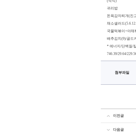
(석식)
귀리밥
돈육감자찌개(진고)(5
채소샐러드(5.6.12.
국물떡볶이+야채튀김(1.
배추김치(9)/골드
* 에너지/단백질/
746.39/29.64/229.5
첨부파일
이전글
다음글