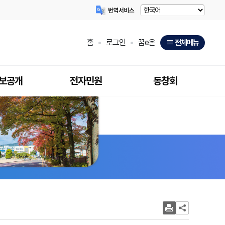
홈
로그인
꿈e온
전체메뉴
보공개
전자민원
동창회