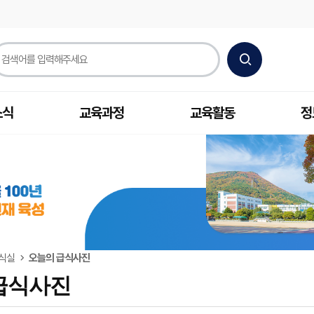
소식
교육과정
교육활동
정
식실
오늘의 급식사진
급식사진