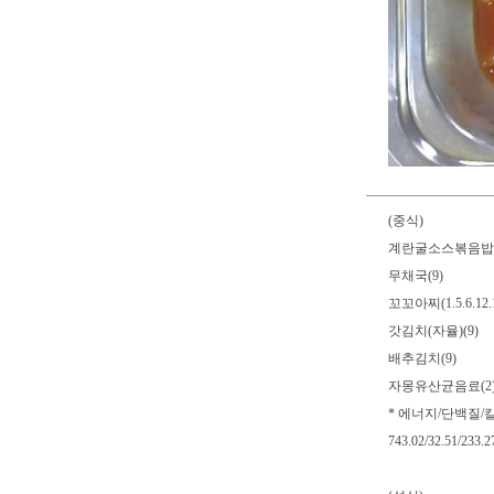
(중식)
계란굴소스볶음밥(1.5.
무채국(9)
꼬꼬아찌(1.5.6.12.1
갓김치(자율)(9)
배추김치(9)
자몽유산균음료(2
* 에너지/단백질/
743.02/32.51/233.2