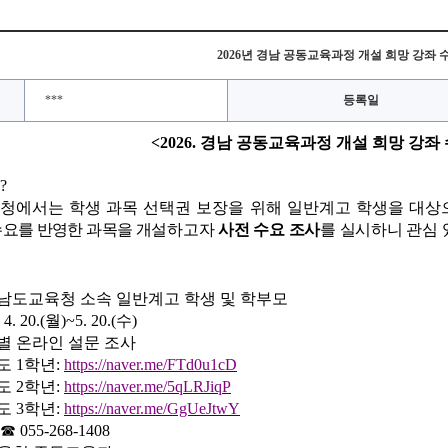
2026년 경남 공동교육과정 개설 희망 강좌 
***
등록일
<2026.
경남 공동교육과정 개설 희망 강좌 
?
청에서는 학생 과목 선택권 보장을 위해 일반계고 학생을 대
수요를 반영한 과목을
개설하고자
사전 수요 조사
를 실시하니 관심
남도교육청 소속 일반계고 학생 및 학부모
 4. 20.(
월
)~5. 20.(
수
)
별 온라인 설문 조사
도
1
학년
:
https://naver.me/FTd0u1cD
도
2
학년
:
https://naver.me/5qLRJiqP
도
3
학년
:
https://naver.me/GgUeJtwY
☎
055-268-1408