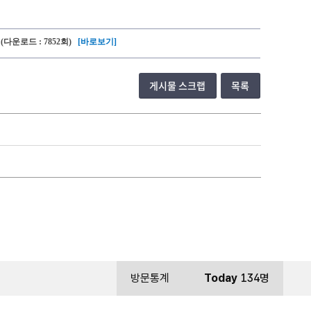
g
(다운로드 : 7852회)
[바로보기]
게시물 스크랩
목록
방문통계
Today
134명