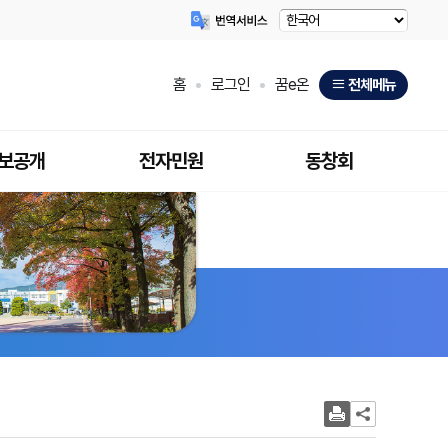
홈
로그인
꿈e온
전체메뉴
보공개
전자민원
동창회