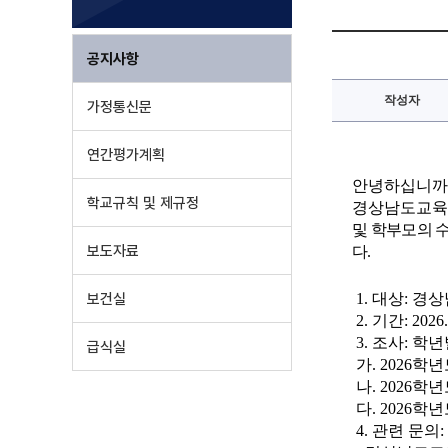
공지사항
작성자
가정통신문
연간평가계획
안녕하십니까
학교규칙 및 제규정
경상남도교육
및 학부모의 
보도자료
다
.
보건실
1.
대상
:
경상
2.
기간
: 2026.
3.
조사
:
학년
급식실
가
. 2026
학년
나
. 2026
학년
다
. 2026
학년
4.
관련 문의
: