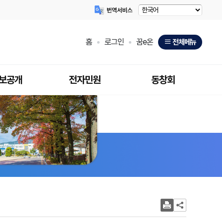
홈
로그인
꿈e온
전체메뉴
보공개
전자민원
동창회