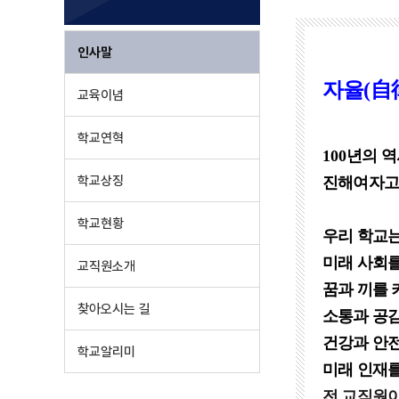
인사말
자율
(
自
교육이념
학교연혁
100
년의 역
학교상징
진해여자고
학교현황
우리 학교
미래 사회
교직원소개
꿈과 끼를 
찾아오시는 길
소통과 공
건강과 안
학교알리미
미래 인재
전 교직원