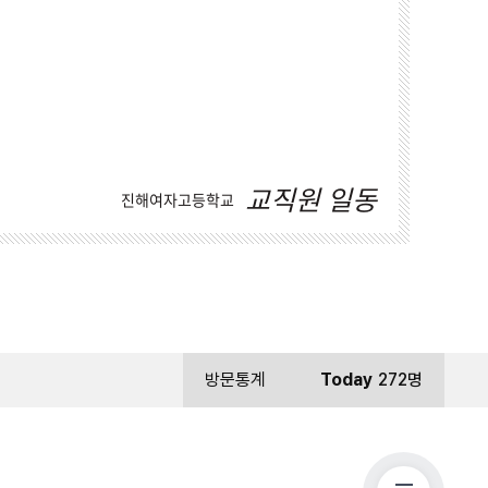
교직원 일동
진해여자고등학교
방문통계
Today
272명